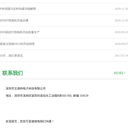
PIR间隔与定时拍摄功能解释
2020-11-20
D3N打猎相机升级步骤
2020-11-03
D3N新款打猎相机开始批量生产
2020-09-25
新版太阳能SE5200开始销售
2020-09-07
10月，咱们香港见
2017-07-14
联系我们
MORE+
深圳市文鼎特电子科技有限公司
地址：深圳市龙岗区坂田街道伯乐工业园B座502-503, 邮编 518129
欢迎留言，您也可直接致电我们沟通！