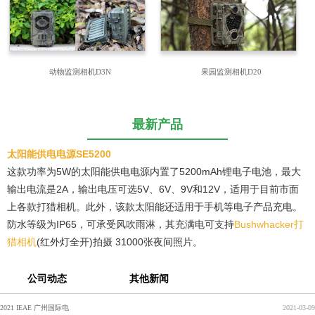
动物监测相机D3N
果园监测相机D20
最新产品
太阳能供电电源SE5200
这款功率为5W的太阳能供电电源内置了5200mAh锂电子电池，最大
输出电流是2A，输出电压可选5V、6V、9V和12V，适用于目前市面
上各款打猎相机。此外，该款太阳能还适用于手机等电子产品充电。
防水等级为IP65，可承受风吹雨淋，其充满电可支持
Bushwhacker打
猎相机
(红外灯全开)拍摄 31000张夜间照片。
公司动态
其他新闻
2021 IEAE 广州国际电
2021-03-09