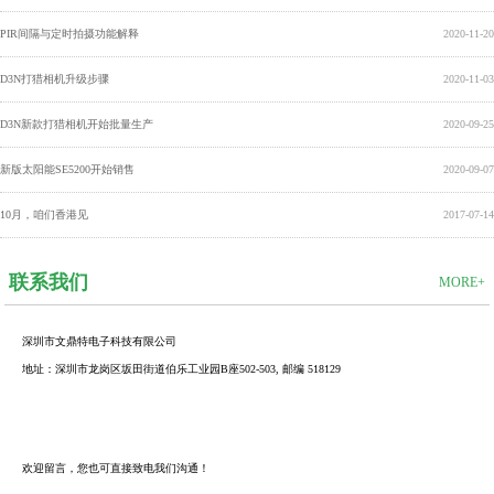
PIR间隔与定时拍摄功能解释
2020-11-20
D3N打猎相机升级步骤
2020-11-03
D3N新款打猎相机开始批量生产
2020-09-25
新版太阳能SE5200开始销售
2020-09-07
10月，咱们香港见
2017-07-14
联系我们
MORE+
深圳市文鼎特电子科技有限公司
地址：深圳市龙岗区坂田街道伯乐工业园B座502-503, 邮编 518129
欢迎留言，您也可直接致电我们沟通！