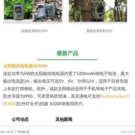
动物监测相机D3N
果园监测相机D20
最新产品
太阳能供电电源SE5200
这款功率为5W的太阳能供电电源内置了5200mAh锂电子电池，最大
输出电流是2A，输出电压可选5V、6V、9V和12V，适用于目前市面
上各款打猎相机。此外，该款太阳能还适用于手机等电子产品充电。
防水等级为IP65，可承受风吹雨淋，其充满电可支持
Bushwhacker打
猎相机
(红外灯全开)拍摄 31000张夜间照片。
公司动态
其他新闻
2021 IEAE 广州国际电
2021-03-09