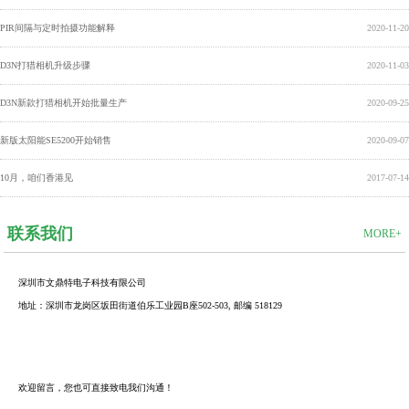
PIR间隔与定时拍摄功能解释
2020-11-20
D3N打猎相机升级步骤
2020-11-03
D3N新款打猎相机开始批量生产
2020-09-25
新版太阳能SE5200开始销售
2020-09-07
10月，咱们香港见
2017-07-14
联系我们
MORE+
深圳市文鼎特电子科技有限公司
地址：深圳市龙岗区坂田街道伯乐工业园B座502-503, 邮编 518129
欢迎留言，您也可直接致电我们沟通！