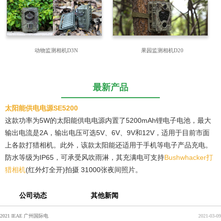
动物监测相机D3N
果园监测相机D20
最新产品
太阳能供电电源SE5200
这款功率为5W的太阳能供电电源内置了5200mAh锂电子电池，最大
输出电流是2A，输出电压可选5V、6V、9V和12V，适用于目前市面
上各款打猎相机。此外，该款太阳能还适用于手机等电子产品充电。
防水等级为IP65，可承受风吹雨淋，其充满电可支持
Bushwhacker打
猎相机
(红外灯全开)拍摄 31000张夜间照片。
公司动态
其他新闻
2021 IEAE 广州国际电
2021-03-09